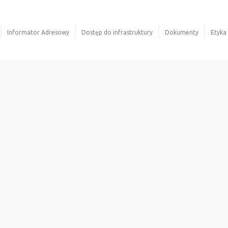
Informator Adresowy
Dostęp do infrastruktury
Dokumenty
Etyka
rów
Mapa zasięgu
Nasze plany
Informacje ogólne