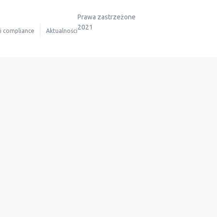
Prawa zastrzeżone
2021
 i compliance
Aktualności
Dołącz do nas
Aktualności
Kontakt