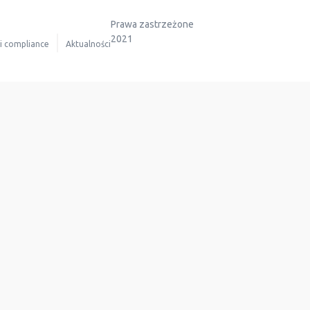
Prawa zastrzeżone
2021
 i compliance
Aktualności
Dołącz do nas
Aktualności
Kontakt