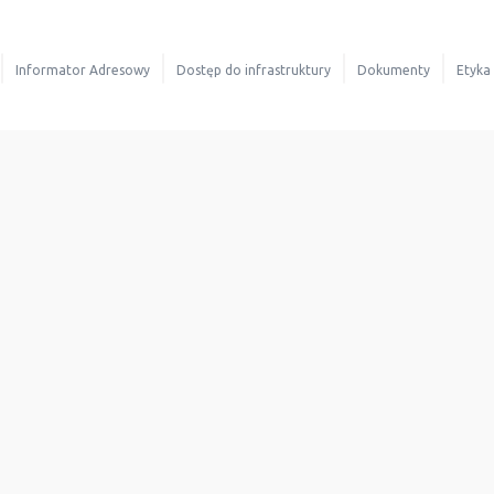
Informator Adresowy
Dostęp do infrastruktury
Dokumenty
Etyka
rów
Mapa zasięgu
Nasze plany
Informacje ogólne